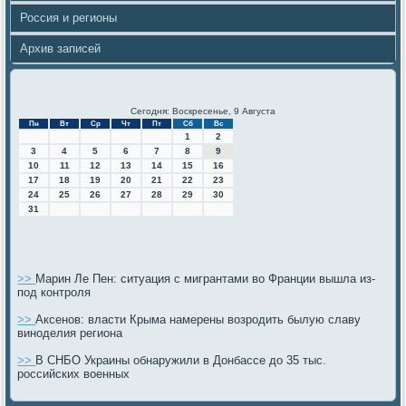
Россия и регионы
Архив записей
Сегодня: Воскресенье, 9 Августа
Пн
Вт
Ср
Чт
Пт
Сб
Вс
1
2
3
4
5
6
7
8
9
10
11
12
13
14
15
16
17
18
19
20
21
22
23
24
25
26
27
28
29
30
31
>>
Марин Ле Пен: ситуация с мигрантами во Франции вышла из-
под контроля
>>
Аксенов: власти Крыма намерены возродить былую славу
виноделия региона
>>
В СНБО Украины обнаружили в Донбассе до 35 тыс.
российских военных