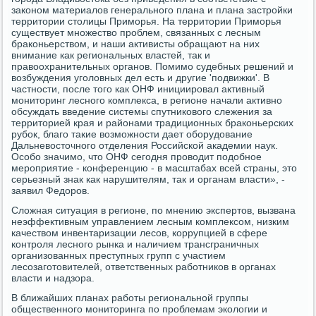
законом материалов генерального плана и плана застройки
территории столицы Приморья. На территории Приморья
существует множество проблем, связанных с лесным
браконьерством, и наши активисты обращают на них
внимание как региональных властей, так и
правоохранительных органов. Помимо судебных решений и
возбуждения уголовных дел есть и другие 'подвижки'. В
частности, после того как ОНФ инициировал активный
мониторинг лесного комплекса, в регионе начали активно
обсуждать введение системы спутникового слежения за
территорией края и районами традиционных браконьерских
рубок, благо такие возможности дает оборудование
Дальневосточного отделения Российской академии наук.
Особо значимо, что ОНФ сегодня проводит подобное
мероприятие - конференцию - в масштабах всей страны, это
серьезный знак как нарушителям, так и органам власти», -
заявил Федоров.
Сложная ситуация в регионе, по мнению экспертов, вызвана
неэффективным управлением лесным комплексом, низким
качеством инвентаризации лесов, коррупцией в сфере
контроля лесного рынка и наличием трансграничных
организованных преступных групп с участием
лесозаготовителей, ответственных работников в органах
власти и надзора.
В ближайших планах работы региональной группы
общественного мониторинга по проблемам экологии и