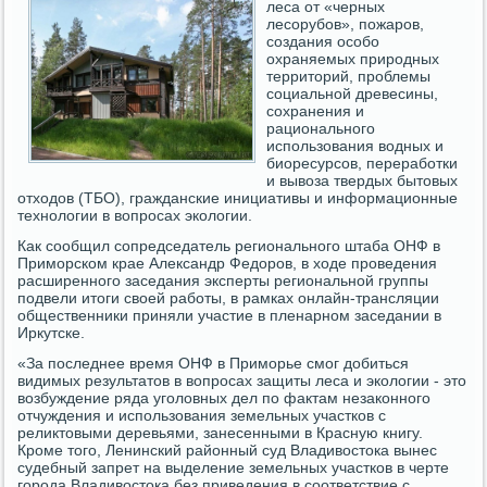
леса от «черных
лесорубов», пожаров,
создания особо
охраняемых природных
территорий, проблемы
социальной древесины,
сохранения и
рационального
использования водных и
биоресурсов, переработки
и вывоза твердых бытовых
отходов (ТБО), гражданские инициативы и информационные
технологии в вопросах экологии.
Как сообщил сопредседатель регионального штаба ОНФ в
Приморском крае Александр Федоров, в ходе проведения
расширенного заседания эксперты региональной группы
подвели итоги своей работы, в рамках онлайн-трансляции
общественники приняли участие в пленарном заседании в
Иркутске.
«За последнее время ОНФ в Приморье смог добиться
видимых результатов в вопросах защиты леса и экологии - это
возбуждение ряда уголовных дел по фактам незаконного
отчуждения и использования земельных участков с
реликтовыми деревьями, занесенными в Красную книгу.
Кроме того, Ленинский районный суд Владивостока вынес
судебный запрет на выделение земельных участков в черте
города Владивостока без приведения в соответствие с