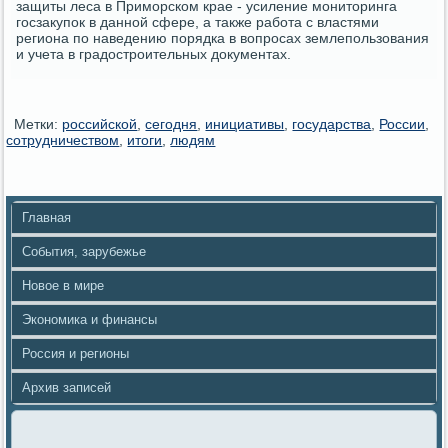
защиты леса в Приморском крае - усиление мониторинга
госзакупок в данной сфере, а также работа с властями
региона по наведению порядка в вопросах землепользования
и учета в градостроительных документах.
Метки:
российской
,
сегодня
,
инициативы
,
государства
,
России
,
сотрудничеством
,
итоги
,
людям
Главная
События, зарубежье
Новое в мире
Экономика и финансы
Россия и регионы
Архив записей