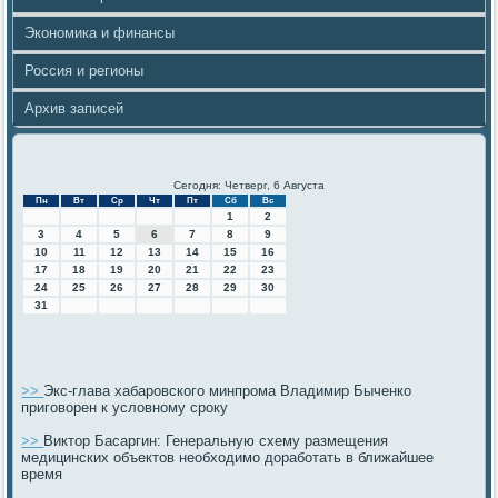
Экономика и финансы
Россия и регионы
Архив записей
Сегодня: Четверг, 6 Августа
Пн
Вт
Ср
Чт
Пт
Сб
Вс
1
2
3
4
5
6
7
8
9
10
11
12
13
14
15
16
17
18
19
20
21
22
23
24
25
26
27
28
29
30
31
>>
Экс-глава хабаровского минпрома Владимир Быченко
приговорен к условному сроку
>>
Виктор Басаргин: Генеральную схему размещения
медицинских объектов необходимо доработать в ближайшее
время