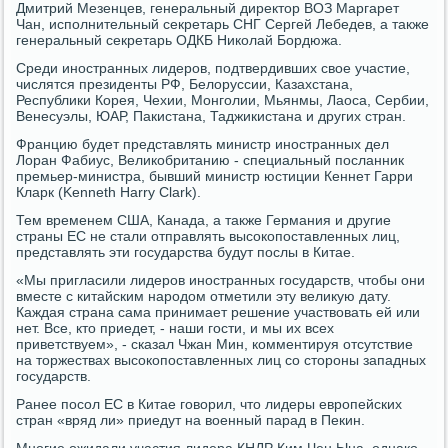
Дмитрий Мезенцев, генеральный директор ВОЗ Маргарет
Чан, исполнительный секретарь СНГ Сергей Лебедев, а также
генеральный секретарь ОДКБ Николай Бордюжа.
Среди иностранных лидеров, подтвердивших свое участие,
числятся президенты РФ, Белоруссии, Казахстана,
Республики Корея, Чехии, Монголии, Мьянмы, Лаоса, Сербии,
Венесуэлы, ЮАР, Пакистана, Таджикистана и других стран.
Францию будет представлять министр иностранных дел
Лоран Фабиус, Великобританию - специальный посланник
премьер-министра, бывший министр юстиции Кеннет Гарри
Кларк (Kenneth Harry Clark).
Тем временем США, Канада, а также Германия и другие
страны ЕС не стали отправлять высокопоставленных лиц,
представлять эти государства будут послы в Китае.
«Мы пригласили лидеров иностранных государств, чтобы они
вместе с китайским народом отметили эту великую дату.
Каждая страна сама принимает решение участвовать ей или
нет. Все, кто приедет, - наши гости, и мы их всех
приветствуем», - сказал Чжан Мин, комментируя отсутствие
на торжествах высокопоставленных лиц со стороны западных
государств.
Ранее посол ЕС в Китае говорил, что лидеры европейских
стран «вряд ли» приедут на военный парад в Пекин.