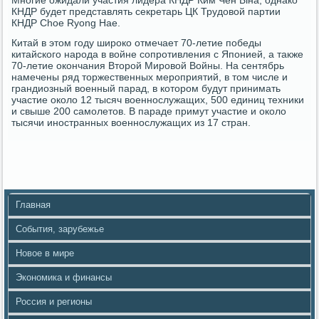
Многие ожидали участия лидера КНДР Ким Чен Ына, однако
КНДР будет представлять секретарь ЦК Трудовой партии
КНДР Choe Ryong Hae.
Китай в этом году широко отмечает 70-летие победы
китайского народа в войне сопротивления с Японией, а также
70-летие окончания Второй Мировой Войны. На сентябрь
намечены ряд торжественных мероприятий, в том числе и
грандиозный военный парад, в котором будут принимать
участие около 12 тысяч военнослужащих, 500 единиц техники
и свыше 200 самолетов. В параде примут участие и около
тысячи иностранных военнослужащих из 17 стран.
Главная
События, зарубежье
Новое в мире
Экономика и финансы
Россия и регионы