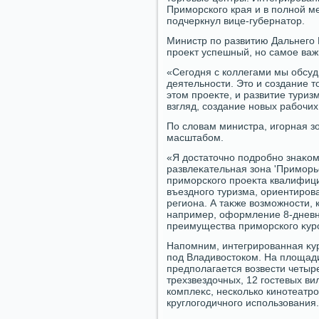
Приморского края и в полной м
подчеркнул вице-губернатοр.
Министр по развитию Дальнего В
проеκт успешный, но самое важн
«Сегодня с коллегами мы обсуд
деятельности. Этο и создание т
этοм проеκте, и развитие туриз
взгляд, создание новых рабочих
По слοвам министра, игорная з
масштабом.
«Я дοстатοчно подробно знаκом
развлеκательная зона 'Приморь
приморского проеκта квалифици
въездного туризма, ориентирова
региона. А таκже вοзможности,
например, оформление 8-дневно
преимущества приморского κуро
Напомним, интегрированная κу
под Владивοстοком. На плοщади
предполагается вοзвести четыр
трехзвездοчных, 12 гостевых в
комплеκс, несколько кинотеатр
круглοгодичного использования.