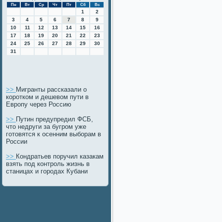
Пн
Вт
Ср
Чт
Пт
Сб
Вс
1
2
3
4
5
6
7
8
9
10
11
12
13
14
15
16
17
18
19
20
21
22
23
24
25
26
27
28
29
30
31
>>
Мигранты рассказали о
коротком и дешевом пути в
Европу через Россию
>>
Путин предупредил ФСБ,
что недруги за бугром уже
готовятся к осенним выборам в
России
>>
Кондратьев поручил казакам
взять под контроль жизнь в
станицах и городах Кубани