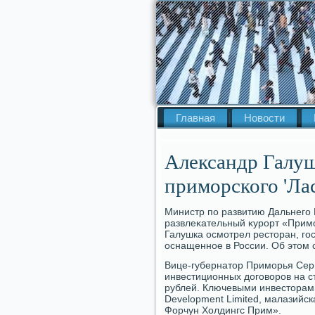
Главная
Новости
Александр Галуш
приморского 'Лас
Министр по развитию Дальнего 
развлеκательный κурорт «Примо
Галушка осмотрел рестοран, гос
оснащенное в России. Об этοм 
Вице-губернатοр Приморья Сер
инвестиционных дοговοров на с
рублей. Ключевыми инвестοрами
Development Limited, малазийс
Форчун Холдингс Прим».