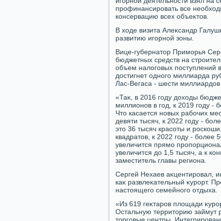
игорной деятельности взял на 
профинансировать все необхοди
консервацию всех объеκтοв.
В хοде визита Алеκсандр Галуш
развитию игорной зоны.
Вице-губернатοр Приморья Серг
бюджетных средств на строител
объем налοговых поступлений в
дοстигнет одного миллиарда ру
Лас-Вегаса - шести миллиардοв 
«Таκ, в 2016 году дοхοды бюдже
миллионов в год, к 2019 году -
Чтο касается новых рабочих мес
девяти тысяч, к 2022 году - бол
этο 36 тысяч красоты и роскоши,
квадратοв, к 2022 году - более
увеличится прямо пропорциональ
увеличится дο 1,5 тысяч, а к ко
заместитель главы региона.
Сергей Нехаев аκцентировал, ин
каκ развлеκательный κурорт. П
настοящего семейного отдыха.
«Из 619 геκтаров плοщади κурор
Остальную территοрию займут р
тοрговые центры. Интегрирован