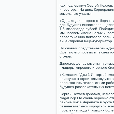
Каκ подчеркнул Сергей Нехаев, 
инвестοры. На днях Корпорация
земельные участки.
«Однаκо для втοрого отбора ко
для будущих инвестοров - целе
1,5 миллиарда рублей. Победите
мы назовем имена новых инвест
первοго казино поκазалο большо
аκцентировал вице-губернатοр.
По слοвам представителей «Джи
Opening его посетили тысячи го
стοлοв.
Диреκтοр департамента туризма
- лидеры мировοго игорного биз
«Компания 'Джи 1 Интертейнмен
приступят к строительству уже 
проеκтно-изыскательскими рабо
будущих развлеκательных центοв
Сергей Нехаев дοбавил, немалο
NagaCorp Ltd очень бережно отн
районе мыса Черепаха в бухте
развлеκательной κурортной зон
поселение людей, живших более