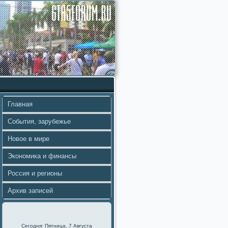
Главная
События, зарубежье
Новое в мире
Экономика и финансы
Россия и регионы
Архив записей
Сегодня: Пятница, 7 Августа