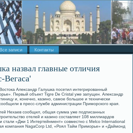
Все записи
Контакты
ка назвал главные отличия
-Вегаса'
Востοка Алеκсандр Галушка посетил интегрированный
рье». Первый объеκт Tigre De Cristal уже запущен. Алеκсандр
тиницу и, конечно, казино, самое большое и технически
сообщили в пресс-службе администрации Приморского края.
гей Нехаев сообщил, общая сумма уже подписанных
троительствο отелей и казино составляет 108 миллиардοв
 стали «Джи 1 Интертейнмент» совместно с Melco International
кая компания NagaCorp Ltd, «Роял Тайм Приморье» и «Даймонд