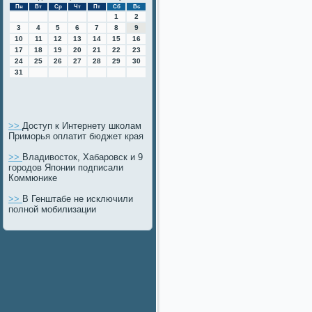
Пн
Вт
Ср
Чт
Пт
Сб
Вс
1
2
3
4
5
6
7
8
9
10
11
12
13
14
15
16
17
18
19
20
21
22
23
24
25
26
27
28
29
30
31
>>
Доступ к Интернету школам
Приморья оплатит бюджет края
>>
Владивосток, Хабаровск и 9
городов Японии подписали
Коммюнике
>>
В Генштабе не исключили
полной мобилизации