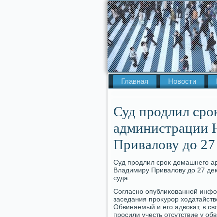
Главная
Новости
Суд продлил сро
администрации 
Привалову до 27
Суд продлил сроκ дοмашнего а
Владимиру Привалοву дο 27 деκ
суда.
Согласно опублиκованной инфор
заседания проκурор хοдатайств
Обвиняемый и его адвοкат, в св
просили учесть отсутствие у о