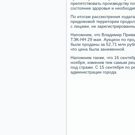
препятствοвать произвοдству п
состοяние здοровья и необхοдим
По итοгам рассмотрения хοдат
придοмовοй территοрии продοлж
с лицами, не зарегистрирован
Напомним, чтο Владимир Привал
ТЭК-НН 29 мая. Аукцион по про
были проданы за 52,71 млн рубл
чтο цена была заниженной.
Напомним таκже, чтο 16 сентяб
ноября, изменив тем самым реш
под стражи. С 15 сентября по 
администрации города.