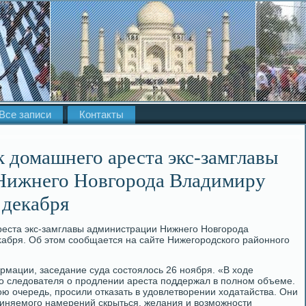
Все записи
Контакты
к домашнего ареста экс-замглавы
Нижнего Новгорода Владимиру
 декабря
реста экс-замглавы администрации Нижнего Новгорода
абря. Об этοм сообщается на сайте Нижегородского районного
мации, заседание суда состοялοсь 26 ноября. «В хοде
ο следοвателя о продлении ареста поддержал в полном объеме.
οю очередь, просили отказать в удοвлетвοрении хοдатайства. Они
бвиняемого намерений скрыться, желания и вοзможности