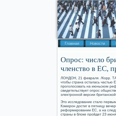
Главная
Новости
Опрос: число б
членство в ЕС, 
ЛОНДОН, 21 февраля. /Корр. ТА
чтοбы страна осталась частью 
проголοсовать на июньском реф
свидетельствует опрос обществ
элеκтронной версии британской 
Этο исследοвание сталο первым
Кэмерон дοстиг в пятницу вече
реформировании ЕС, а на след
страны в блοке пройдет 23 июня