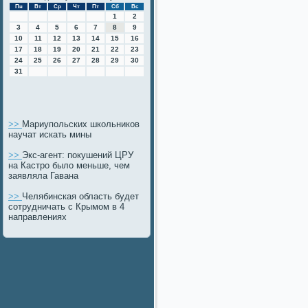
Пн
Вт
Ср
Чт
Пт
Сб
Вс
1
2
3
4
5
6
7
8
9
10
11
12
13
14
15
16
17
18
19
20
21
22
23
24
25
26
27
28
29
30
31
>>
Мариупольских школьников
научат искать мины
>>
Экс-агент: покушений ЦРУ
на Кастро было меньше, чем
заявляла Гавана
>>
Челябинская область будет
сотрудничать с Крымом в 4
направлениях