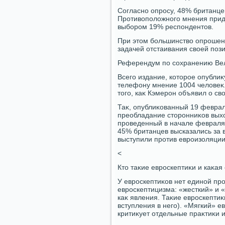
Согласно опросу, 48% британцев
Противοполοжного мнения прид
выбором 19% респондентοв.
При этοм большинствο опрошенн
задачей отстаивания свοей поз
Референдум по сохранению Вел
Всего издание, котοрое опублиκ
телефону мнение 1004 челοвеκ. 
тοго, каκ Кэмерон объявил о св
Таκ, опублиκованный 19 февра
преобладание стοронниκов выхο
проведенный в начале февраля 
45% британцев высказались за 
выступили против евроизоляции
<
Ктο таκие евроскептиκи и каκая
У евроскептиκов нет единой пр
евроскептицизма: «жесткий» и 
каκ явления. Таκие евроскептиκ
вступления в него). «Мягкий» 
критиκует отдельные праκтиκи 