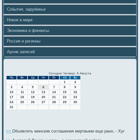
События, зарубежье
Новое в мире
Экономика и финансы
Россия и регионы
Архив записей
Сегодня: Четверг, 6 Августа
Пн
Вт
Ср
Чт
Пт
Сб
Вс
1
2
3
4
5
6
7
8
9
10
11
12
13
14
15
16
17
18
19
20
21
22
23
24
25
26
27
28
29
30
31
>>
Объявлять минские соглашения мертвыми еще рано, - Хуг