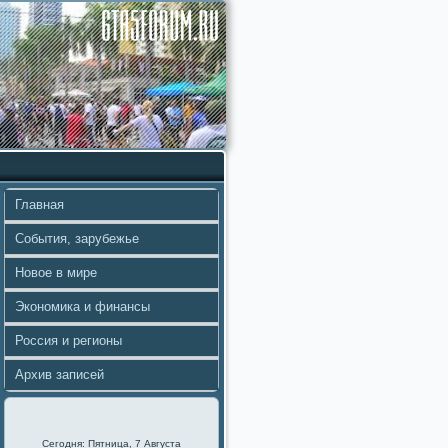
Главная
События, зарубежье
Новое в мире
Экономика и финансы
Россия и регионы
Архив записей
Сегодня: Пятница, 7 Августа