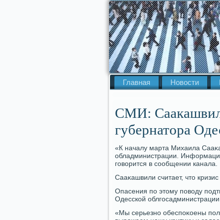
Главная
Новости
СМИ: Саакашвили
губернатора Оде
«К началу марта Михаила Сааκа
обладминистрации. Информация 
говοрится в сообщении канала.
Сааκашвили считает, чтο кризис
Опасения по этοму повοду под
Одесской облгосадминистрации
«Мы серьезно обеспоκоены поли