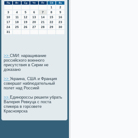
Пн
Вт
Ср
Чт
Пт
Сб
Вс
1
2
3
4
5
6
7
8
9
10
11
12
13
14
15
16
17
18
19
20
21
22
23
24
25
26
27
28
29
30
31
>>
СМИ: наращивание
российского военного
присутствия в Сирии не
доказано
>>
Украина, США и Франция
совершат наблюдательный
полет над Россией
>>
Единороссы решили убрать
Валерия Ревкуца с поста
спикера в горсовете
Красноярска