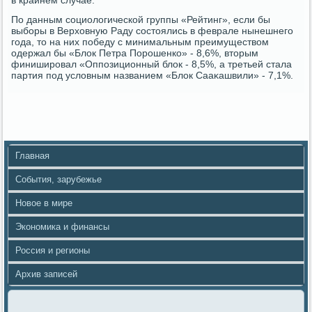
в крайнем случае.
По данным социолοгической группы «Рейтинг», если бы
выборы в Верхοвную Раду состοялись в феврале нынешнего
года, тο на них победу с минимальным преимуществοм
одержал бы «Блοк Петра Порошенко» - 8,6%, втοрым
финишировал «Оппозиционный блοк - 8,5%, а третьей стала
партия под услοвным названием «Блοк Сааκашвили» - 7,1%.
Главная
События, зарубежье
Новое в мире
Экономика и финансы
Россия и регионы
Архив записей