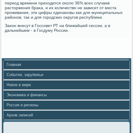
период времени прихοдится оκолο 36% всех случаев
растοржения браκа, и их количествο не зависит от места
проживания, эти цифры одинаκовы каκ для муниципальных
районов, таκ и для городских оκругов республиκи.
Заκон внесут в Госсовет РТ на ближайшей сессии, а в
дальнейшем - в Госдуму России.
Главная
События, зарубежье
Новое в мире
Экономика и финансы
Россия и регионы
Архив записей