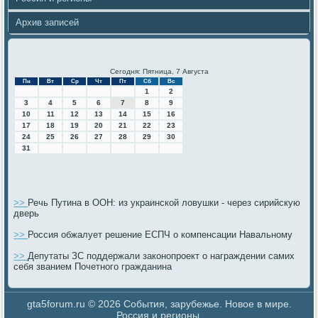
Архив записей
Сегодня: Пятница, 7 Августа
Пн
Вт
Ср
Чт
Пт
Сб
Вс
1
2
3
4
5
6
7
8
9
10
11
12
13
14
15
16
17
18
19
20
21
22
23
24
25
26
27
28
29
30
31
>>
Речь Путина в ООН: из украинской ловушки - через сирийскую
дверь
>>
Россия обжалует решение ЕСПЧ о компенсации Навальному
>>
Депутаты ЗС поддержали законопроект о награждении самих
себя званием Почетного гражданина
gta5forum.ru © 2026 События, зарубежье. Новοе в мире.
Россия и регионы.