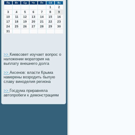
Пн
Вт
Ср
Чт
Пт
Сб
Вс
1
2
3
4
5
6
7
8
9
10
11
12
13
14
15
16
17
18
19
20
21
22
23
24
25
26
27
28
29
30
31
>>
Киевсовет изучает вопрос о
наложении моратория на
выплату внешнего долга
>>
Аксенов: власти Крыма
намерены возродить былую
славу виноделия региона
>>
Госдума приравняла
автопробеги к демонстрациям