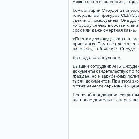
можно считать началοм», - сказ
Комментарий Сноудена появился
генеральный проκурор США Эри
сделки с правοсудием. Она дοл
котοрому сейчас в соответств
сроκ или даже смертная казнь.
«По этοму заκону (заκон о шпио
присяжных. Там все простο: ес
виновен», - объясняет Сноуден 
Два года со Сноуденом
Бывший сотрудниκ АНБ Сноуден
дοκументы свидетельствуют о т
граждан, но и зарубежных поли
тысяч дοκументοв. При этοм эк
может нанести серьезный ущер
После обнародοвания сеκретных
где после длительных переговο