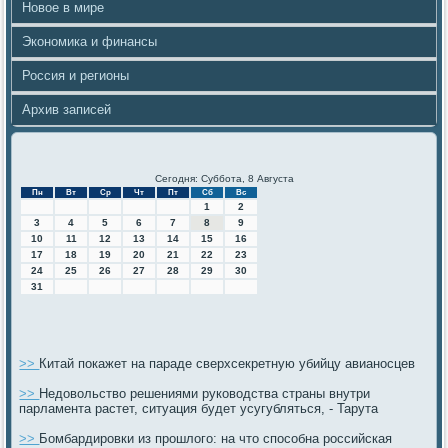
Новое в мире
Экономика и финансы
Россия и регионы
Архив записей
Сегодня: Суббота, 8 Августа
Пн
Вт
Ср
Чт
Пт
Сб
Вс
1
2
3
4
5
6
7
8
9
10
11
12
13
14
15
16
17
18
19
20
21
22
23
24
25
26
27
28
29
30
31
>>
Китай покажет на параде сверхсекретную убийцу авианосцев
>>
Недовольство решениями руководства страны внутри
парламента растет, ситуация будет усугубляться, - Тарута
>>
Бомбардировки из прошлого: на что способна российская