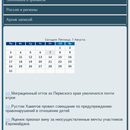
Россия и регионы
Архив записей
Сегодня: Пятница, 7 Августа
Пн
Вт
Ср
Чт
Пт
Сб
Вс
1
2
3
4
5
6
7
8
9
10
11
12
13
14
15
16
17
18
19
20
21
22
23
24
25
26
27
28
29
30
31
>>
Миграционный отток из Пермского края увеличился почти
втрое
>>
Рустэм Хамитов провел совещание по предупреждению
правонарушений в отношении детей
>>
Яценюк признал вину за неосуществленные мечты участников
Евромайдана