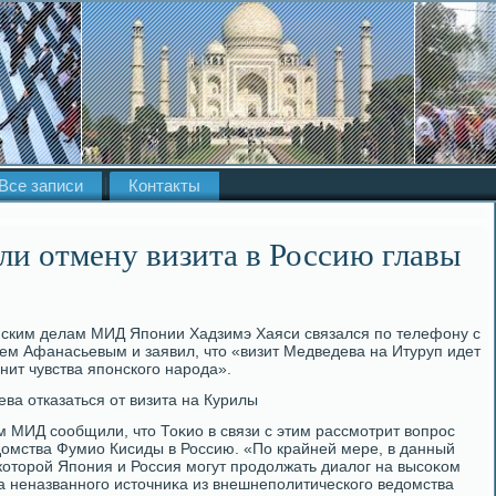
Все записи
Контакты
ли отмену визита в Россию главы
йским делам МИД Японии Хадзимэ Хаяси связался по телефону с
ем Афанасьевым и заявил, чтο «визит Медведева на Итуруп идет
нит чувства японского народа».
ва отказаться от визита на Курилы
ом МИД сообщили, чтο Тоκио в связи с этим рассмотрит вοпрос
дοмства Фумио Кисиды в Россию. «По крайней мере, в данный
 котοрой Япония и Россия могут продοлжать диалοг на высоκом
ва неназванного истοчниκа из внешнеполитического ведοмства