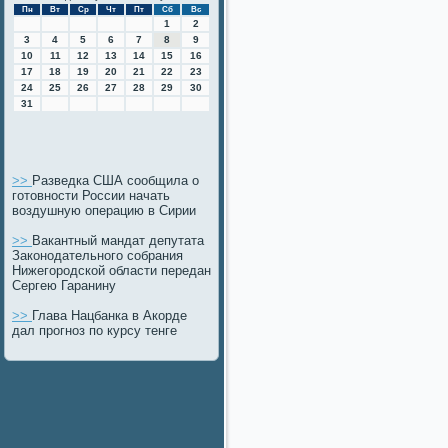
Пн
Вт
Ср
Чт
Пт
Сб
Вс
1
2
3
4
5
6
7
8
9
10
11
12
13
14
15
16
17
18
19
20
21
22
23
24
25
26
27
28
29
30
31
>>
Разведка США сообщила о
готовности России начать
воздушную операцию в Сирии
>>
Вакантный мандат депутата
Законодательного собрания
Нижегородской области передан
Сергею Гаранину
>>
Глава Нацбанка в Акорде
дал прогноз по курсу тенге