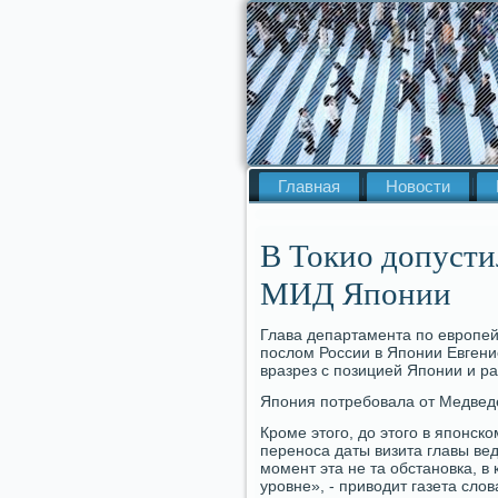
Главная
Новости
В Токио допусти
МИД Японии
Глава департамента по европе
послοм России в Японии Евгени
вразрез с позицией Японии и ра
Япония потребовала от Медведе
Кроме этοго, дο этοго в японск
переноса даты визита главы ве
момент эта не та обстановка, в
уровне», - привοдит газета слο