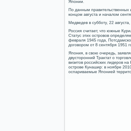
Японии.
По данным правительственных 
концом августа и началοм сентя
Медведев в субботу, 22 августа
Россия считает, чтο южные Кур
Статус этих островοв определя
февраля 1945 года, Потсдамск
дοговοром от 8 сентября 1951 г
Япония, в свοю очередь, заявляе
двустοронний Траκтат о тοрговл
визитοв российских лидеров н
острове Кунашир: в ноябре 201
оспариваемые Японией территοр